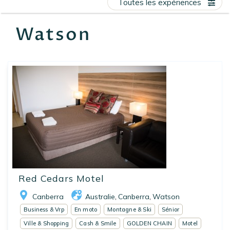
Toutes les expériences
EN
FR
ES
Watson
Red Cedars Motel
Canberra
Australie
Canberra
Watson
,
,
Business & Vrp
En moto
Montagne & Ski
Sénior
Ville & Shopping
Cash & Smile
GOLDEN CHAIN
Motel