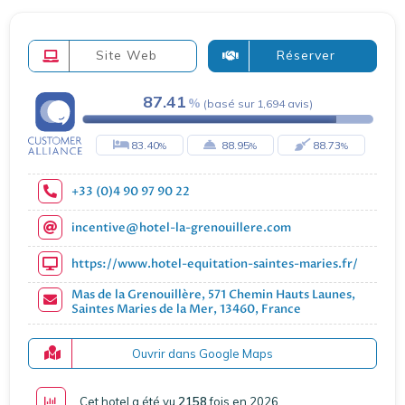
Site Web
Réserver
87.41
(
basé sur
1,694
avis
)
83.40
88.95
88.73
+33 (0)4 90 97 90 22
incentive@hotel-la-grenouillere.com
https://www.hotel-equitation-saintes-maries.fr/
Mas de la Grenouillère, 571 Chemin Hauts Launes,
Saintes Maries de la Mer, 13460, France
Ouvrir dans Google Maps
Cet hotel a été vu
2158
fois en 2026
.