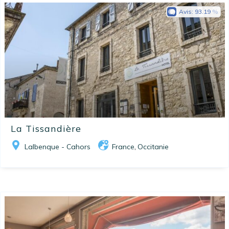
Avis:
93.19
La Tissandière
Lalbenque - Cahors
France
Occitanie
,