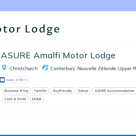
Nos collections
Notre programme de fidélité
otor Lodge
Ecrivez-nous
EN
FR
ES
ASURE Amalfi Motor Lodge
Christchurch
Canterbury
Nouvelle Zélande
Upper R
,
,
Avis:
0.00
Business & Vrp
Famille
Gayfriendly
Sénior
ASURE Accommodation 
Cash & Smile
Motel