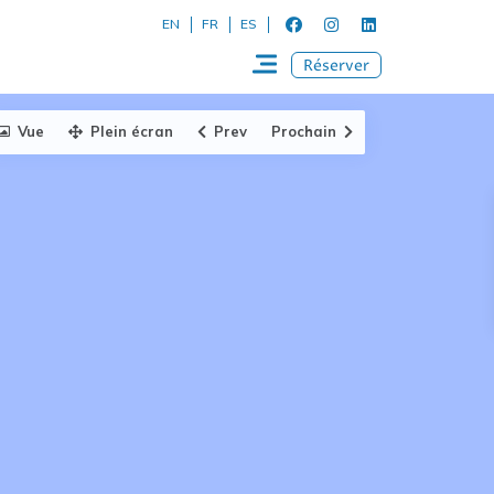
EN
FR
ES
Réserver
Vue
Plein écran
Prev
Prochain