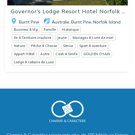
Governor’s Lodge Resort Hotel Norfolk ...
Burnt Pine
Australie
Burnt Pine
Norfolk Island
,
,
Business & Vrp
Famille
Historique
Ile & Territoire insulaire
Jeune
Mariages & Lune de miel
Nature
Pêche & Chasse
Sénior
Sport & aventure
Appart Hôtel
Autre
Cash & Smile
GOLDEN CHAIN
Lodge & cabane de Luxe
Charme & Caractère représente plus de 400 hôtels en France