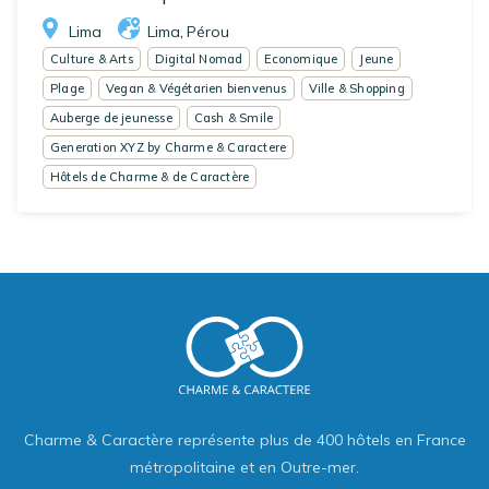
Lima
Lima
Pérou
,
Culture & Arts
Digital Nomad
Economique
Jeune
Plage
Vegan & Végétarien bienvenus
Ville & Shopping
Auberge de jeunesse
Cash & Smile
Generation XYZ by Charme & Caractere
Hôtels de Charme & de Caractère
Charme & Caractère représente plus de 400 hôtels en France
métropolitaine et en Outre-mer.