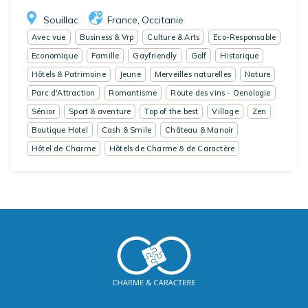
Souillac
France
Occitanie
,
Avec vue
Business & Vrp
Culture & Arts
Eco-Responsable
Economique
Famille
Gayfriendly
Golf
Historique
Hôtels & Patrimoine
Jeune
Merveilles naturelles
Nature
Parc d'Attraction
Romantisme
Route des vins - Oenologie
Sénior
Sport & aventure
Top of the best
Village
Zen
Boutique Hotel
Cash & Smile
Château & Manoir
Hôtel de Charme
Hôtels de Charme & de Caractère