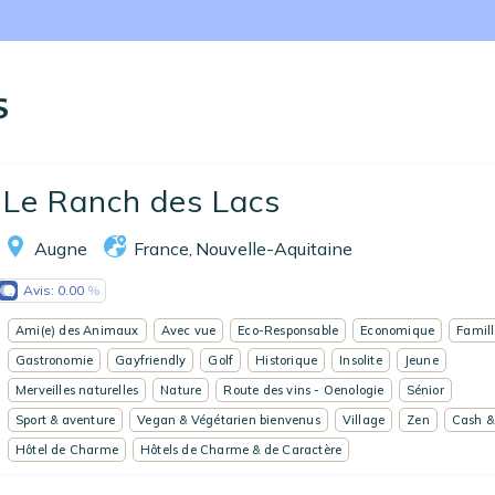
Nos collections
Notre programme de fidélité
s
Ecrivez-nous
EN
FR
ES
Le Ranch des Lacs
Augne
France
Nouvelle-Aquitaine
,
Avis:
0.00
Ami(e) des Animaux
Avec vue
Eco-Responsable
Economique
Famill
Gastronomie
Gayfriendly
Golf
Historique
Insolite
Jeune
Merveilles naturelles
Nature
Route des vins - Oenologie
Sénior
Sport & aventure
Vegan & Végétarien bienvenus
Village
Zen
Cash &
Hôtel de Charme
Hôtels de Charme & de Caractère