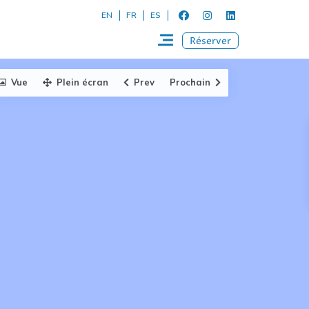
EN
FR
ES
Réserver
Vue
Plein écran
Prev
Prochain