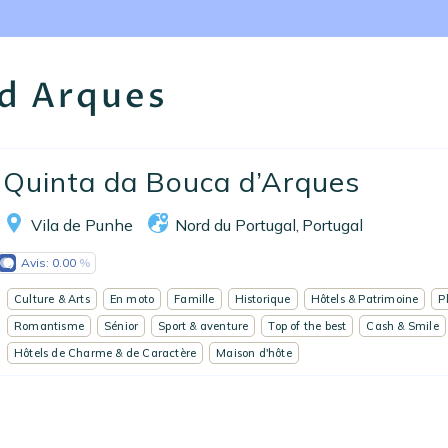
Nos collections
Notre programme de fidélité
 d Arques
Ecrivez-nous
EN
FR
ES
Quinta da Bouca d’Arques
Vila de Punhe
Nord du Portugal
Portugal
,
Avis:
0.00
Culture & Arts
En moto
Famille
Historique
Hôtels & Patrimoine
P
Romantisme
Sénior
Sport & aventure
Top of the best
Cash & Smile
Hôtels de Charme & de Caractère
Maison d'hôte