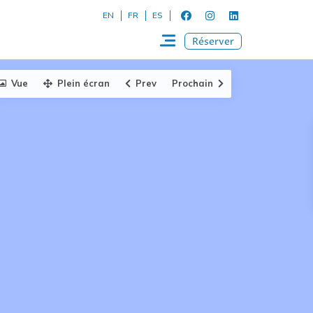
EN
FR
ES
Réserver
Vue
Plein écran
Prev
Prochain