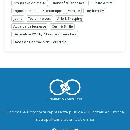
Ami(e) des Animaux
Branché & Tendance
Culture & Arts
Digital Nomad
Economique
Famille
Gayfriendly
Jeune
Top of the best
Ville & Shopping
Auberge de jeunesse
Cash & Smile
Generation XYZ by Charme & Caractere
Hôtels de Charme & de Caractère
Charme & Caractère représente plus de 400 hôtels en France
métropolitaine et en Outre-mer.