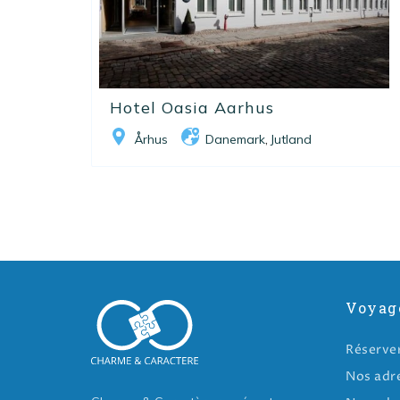
Hotel Oasia Aarhus
Århus
Danemark
Jutland
,
Voyag
Réserve
Nos adr