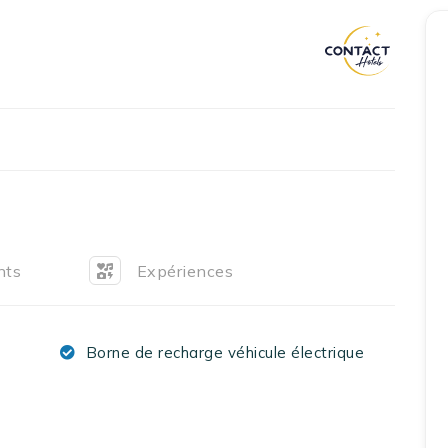
Accueil
Réserver un séjour
Nos adresses en France
Nos adresses dans le monde
Nos collections
Notre programme de fidélité
nts
Expériences
Ecrivez-nous
Borne de recharge véhicule électrique
EN
FR
ES