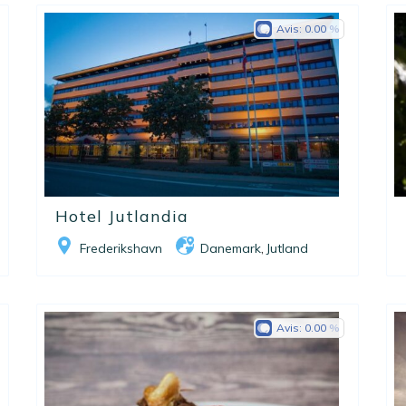
Avis:
0.00
Hotel Jutlandia
Frederikshavn
Danemark
Jutland
,
Avis:
0.00