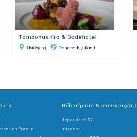
Tambohus Kro & Badehotel
Hvidbjerg
Danemark
Jutland
,
eurs
Hébergeurs & commerçant
r
Rejoindre C&C
esses en France
Intranet