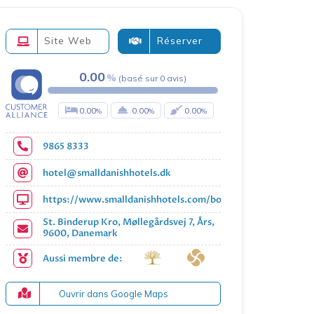
Site Web
Réserver
0.00
(
basé sur
0
avis
)
0.00
0.00
0.00
9865 8333
hotel@smalldanishhotels.dk
https://www.smalldanishhotels.com/booking/st-binderup-k
St. Binderup Kro, Møllegårdsvej 7, Års,
9600, Danemark
Aussi membre de:
Ouvrir dans Google Maps