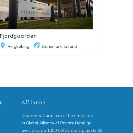
Fjordgaarden
Ringkøbing
Danemark
Jutland
,
s
Alliance
Charme & Caractère est membre de
la
Global Alliance of Private Hotel
qui
avec plus de 1000 hôtels dans plus de 80