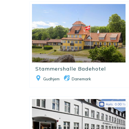
Stammershalle Badehotel
Gudhjem
Danemark
Avis:
0.00