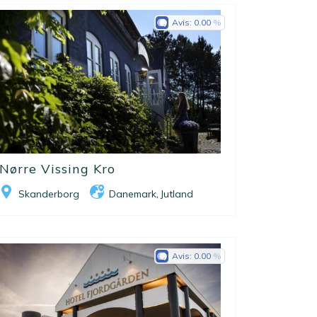
Avis:
0.00
Nørre Vissing Kro
Skanderborg
Danemark
Jutland
,
Avis:
0.00