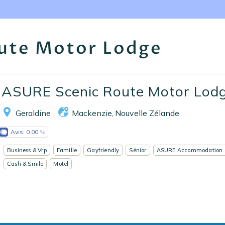
Nos collections
Notre programme de fidélité
ute Motor Lodge
Ecrivez-nous
EN
FR
ES
ASURE Scenic Route Motor Lod
Geraldine
Mackenzie
Nouvelle Zélande
,
Avis:
0.00
Business & Vrp
Famille
Gayfriendly
Sénior
ASURE Accommodation 
Cash & Smile
Motel