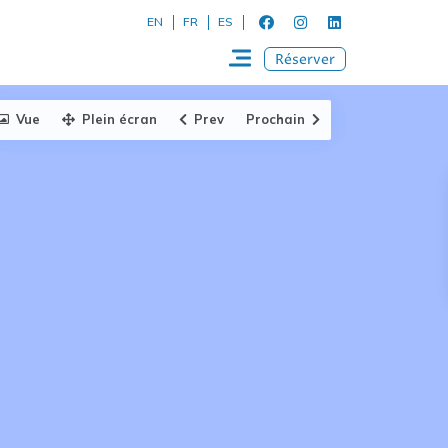
EN
FR
ES
Réserver
Vue
Plein écran
Prev
Prochain