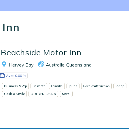
Nos collections
Notre programme de fidélité
 Inn
Ecrivez-nous
EN
FR
ES
Beachside Motor Inn
Hervey Bay
Australie
Queensland
,
Avis:
0.00
Business & Vrp
En moto
Famille
Jeune
Parc d'Attraction
Plage
Cash & Smile
GOLDEN CHAIN
Motel