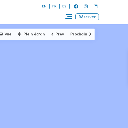
EN
FR
ES
Réserver
Vue
Plein écran
Prev
Prochain