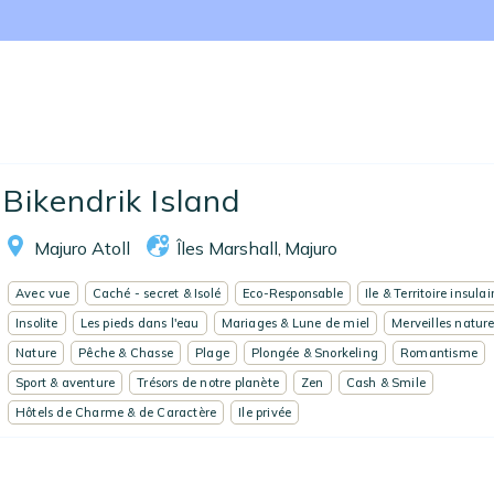
Nos collections
Notre programme de fidélité
Ecrivez-nous
EN
FR
ES
Bikendrik Island
Majuro Atoll
Îles Marshall
Majuro
,
Avec vue
Caché - secret & Isolé
Eco-Responsable
Ile & Territoire insulai
Insolite
Les pieds dans l'eau
Mariages & Lune de miel
Merveilles nature
Nature
Pêche & Chasse
Plage
Plongée & Snorkeling
Romantisme
Sport & aventure
Trésors de notre planète
Zen
Cash & Smile
Hôtels de Charme & de Caractère
Ile privée