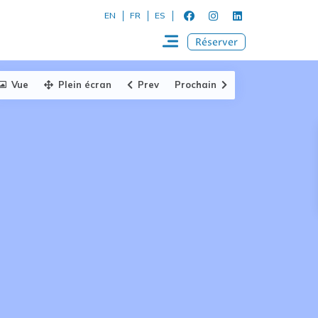
EN
FR
ES
Réserver
Vue
Plein écran
Prev
Prochain