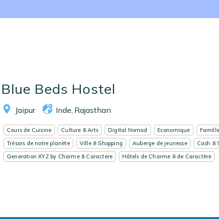
Nos collections
Notre programme de fidélité
Ecrivez-nous
EN
FR
ES
Blue Beds Hostel
Jaipur
Inde
Rajasthan
,
Cours de Cuisine
Culture & Arts
Digital Nomad
Economique
Famill
Trésors de notre planète
Ville & Shopping
Auberge de jeunesse
Cash & 
Generation XYZ by Charme & Caractere
Hôtels de Charme & de Caractère