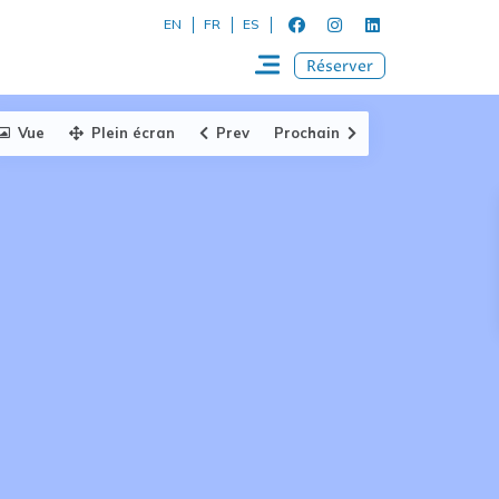
EN
FR
ES
Réserver
Vue
Plein écran
Prev
Prochain