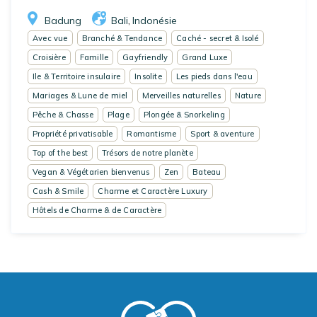
Badung
Bali
Indonésie
,
Avec vue
Branché & Tendance
Caché - secret & Isolé
Croisière
Famille
Gayfriendly
Grand Luxe
Ile & Territoire insulaire
Insolite
Les pieds dans l'eau
Mariages & Lune de miel
Merveilles naturelles
Nature
Pêche & Chasse
Plage
Plongée & Snorkeling
Propriété privatisable
Romantisme
Sport & aventure
Top of the best
Trésors de notre planète
Vegan & Végétarien bienvenus
Zen
Bateau
Cash & Smile
Charme et Caractère Luxury
Hôtels de Charme & de Caractère