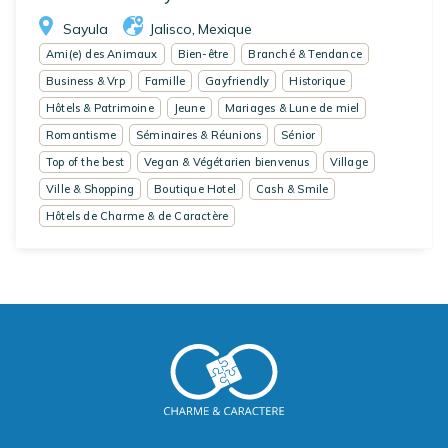
Sayula
Jalisco
Mexique
,
Ami(e) des Animaux
Bien-être
Branché & Tendance
Business & Vrp
Famille
Gayfriendly
Historique
Hôtels & Patrimoine
Jeune
Mariages & Lune de miel
Romantisme
Séminaires & Réunions
Sénior
Top of the best
Vegan & Végétarien bienvenus
Village
Ville & Shopping
Boutique Hotel
Cash & Smile
Hôtels de Charme & de Caractère