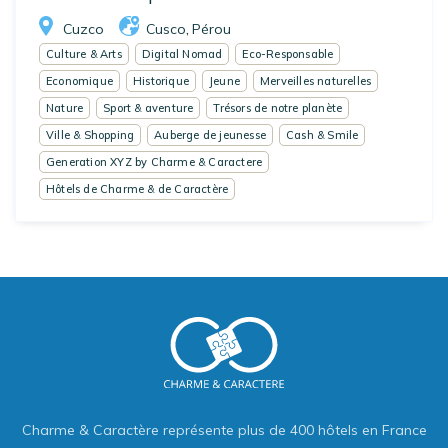
Cuzco
Cusco
Pérou
,
Culture & Arts
Digital Nomad
Eco-Responsable
Economique
Historique
Jeune
Merveilles naturelles
Nature
Sport & aventure
Trésors de notre planète
Ville & Shopping
Auberge de jeunesse
Cash & Smile
Generation XYZ by Charme & Caractere
Hôtels de Charme & de Caractère
Charme & Caractère représente plus de 400 hôtels en France