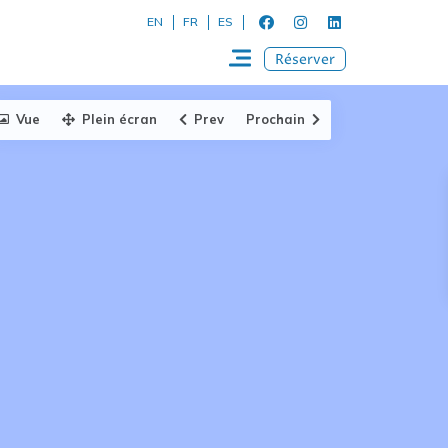
EN
FR
ES
Réserver
Vue
Plein écran
Prev
Prochain