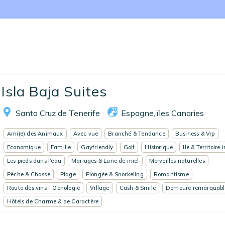
Nos collections
Notre programme de fidélité
Ecrivez-nous
EN
FR
ES
Isla Baja Suites
Santa Cruz de Tenerife
Espagne
ïles Canaries
,
Ami(e) des Animaux
Avec vue
Branché & Tendance
Business & Vrp
Economique
Famille
Gayfriendly
Golf
Historique
Ile & Territoire 
Les pieds dans l'eau
Mariages & Lune de miel
Merveilles naturelles
Pêche & Chasse
Plage
Plongée & Snorkeling
Romantisme
Route des vins - Oenologie
Village
Cash & Smile
Demeure remarquabl
Hôtels de Charme & de Caractère