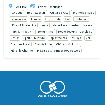
Souillac
France
Occitanie
,
Avec vue
Business & Vrp
Culture & Arts
Eco-Responsable
Economique
Famille
Gayfriendly
Golf
Historique
Hôtels & Patrimoine
Jeune
Merveilles naturelles
Nature
Parc d'Attraction
Romantisme
Route des vins - Oenologie
Sénior
Sport & aventure
Top of the best
Village
Zen
Boutique Hotel
Cash & Smile
Château & Manoir
Hôtel de Charme
Hôtels de Charme & de Caractère