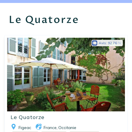
EN
FR
ES
Le Quatorze
Avis:
92.76
Le Quatorze
Figeac
France
Occitanie
,