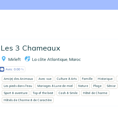
Nos collections
Notre programme de fidélité
Ecrivez-nous
EN
FR
ES
Les 3 Chameaux
Mirleft
La côte Atlantique
Maroc
,
Avis:
0.00
Ami(e) des Animaux
Avec vue
Culture & Arts
Famille
Historique
Les pieds dans l'eau
Mariages & Lune de miel
Nature
Plage
Sénior
Sport & aventure
Top of the best
Cash & Smile
Hôtel de Charme
Hôtels de Charme & de Caractère