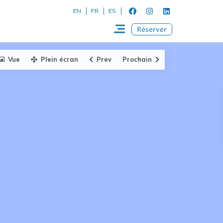
EN
FR
ES
Réserver
Vue
Plein écran
Prev
Prochain