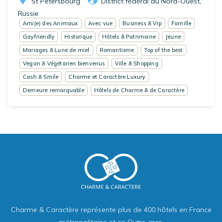
St Petersbourg
District fédéral du Nord-Ouest
,
Russie
Ami(e) des Animaux
Avec vue
Business & Vrp
Famille
Gayfriendly
Historique
Hôtels & Patrimoine
Jeune
Mariages & Lune de miel
Romantisme
Top of the best
Vegan & Végétarien bienvenus
Ville & Shopping
Cash & Smile
Charme et Caractère Luxury
Demeure remarquable
Hôtels de Charme & de Caractère
Charme & Caractère représente plus de 400 hôtels en France