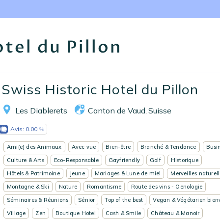
Nos collections
Notre programme de fidélité
tel du Pillon
Ecrivez-nous
Swiss Historic Hotel du Pillon
EN
FR
ES
Les Diablerets
Canton de Vaud
Suisse
,
Avis:
0.00
Ami(e) des Animaux
Avec vue
Bien-être
Branché & Tendance
Busin
Culture & Arts
Eco-Responsable
Gayfriendly
Golf
Historique
Hôtels & Patrimoine
Jeune
Mariages & Lune de miel
Merveilles naturel
Montagne & Ski
Nature
Romantisme
Route des vins - Oenologie
Séminaires & Réunions
Sénior
Top of the best
Vegan & Végétarien bien
Village
Zen
Boutique Hotel
Cash & Smile
Château & Manoir