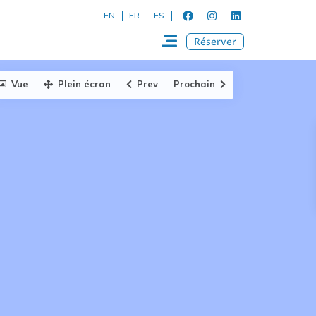
EN
FR
ES
Réserver
Vue
Plein écran
Prev
Prochain