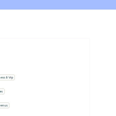
ess & Vrp
les
venus