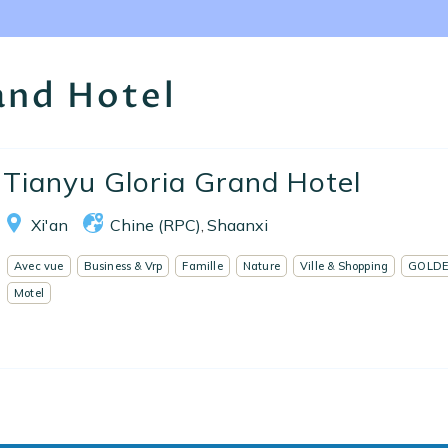
Nos collections
Notre programme de fidélité
and Hotel
Ecrivez-nous
EN
FR
ES
Tianyu Gloria Grand Hotel
Xi'an
Chine (RPC)
Shaanxi
,
Avec vue
Business & Vrp
Famille
Nature
Ville & Shopping
GOLDE
Motel