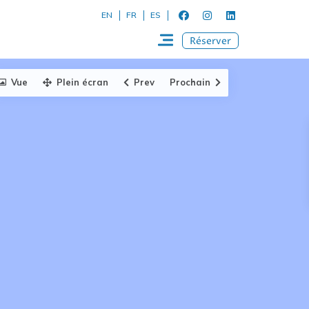
EN
FR
ES
Réserver
Vue
Plein écran
Prev
Prochain