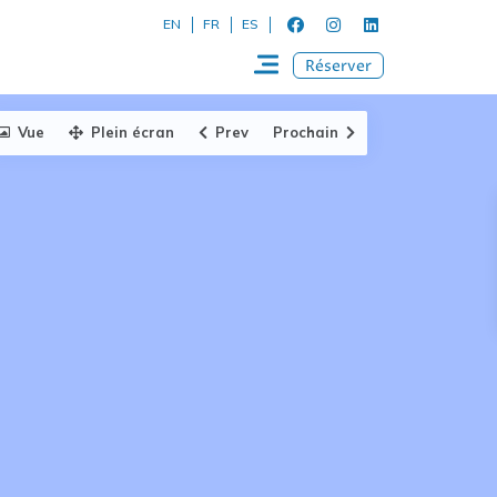
EN
FR
ES
Réserver
Vue
Plein écran
Prev
Prochain