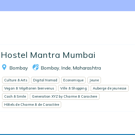
Nos collections
Notre programme de fidélité
Ecrivez-nous
EN
FR
ES
Hostel Mantra Mumbai
Bombay
Bombay
Inde
Maharashtra
,
,
Culture & Arts
Digital Nomad
Economique
Jeune
Vegan & Végétarien bienvenus
Ville & Shopping
Auberge de jeunesse
Cash & Smile
Generation XYZ by Charme & Caractere
Hôtels de Charme & de Caractère