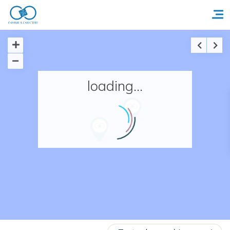
Accueil
loading...
Réserver un séjour
Nos adresses en France
Nos adresses dans le monde
Nos collections
Notre programme de fidélité
Ecrivez-nous