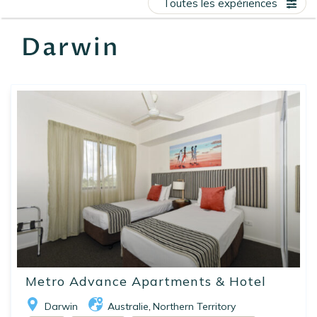
Toutes les expériences
EN
FR
ES
Darwin
Metro Advance Apartments & Hotel
Darwin
Australie
Northern Territory
,