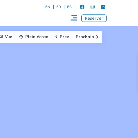
EN
FR
ES
Réserver
Vue
Plein écran
Prev
Prochain