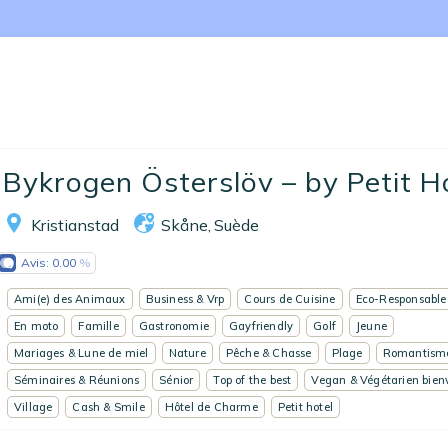
Nos collections
Notre programme de fidélité
Ecrivez-nous
EN
FR
ES
Bykrogen Österslöv – by Petit Ho
Kristianstad
Skåne
Suède
,
Avis:
0.00
Ami(e) des Animaux
Business & Vrp
Cours de Cuisine
Eco-Responsable
En moto
Famille
Gastronomie
Gayfriendly
Golf
Jeune
Mariages & Lune de miel
Nature
Pêche & Chasse
Plage
Romantism
Séminaires & Réunions
Sénior
Top of the best
Vegan & Végétarien bien
Village
Cash & Smile
Hôtel de Charme
Petit hotel