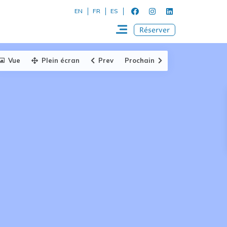
EN
FR
ES
Réserver
Vue
Plein écran
Prev
Prochain