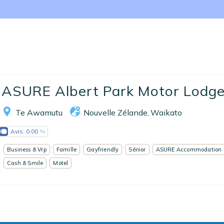
Nos collections
Notre programme de fidélité
Ecrivez-nous
EN
FR
ES
ASURE Albert Park Motor Lodg
Te Awamutu
Nouvelle Zélande
Waikato
,
Avis:
0.00
Business & Vrp
Famille
Gayfriendly
Sénior
ASURE Accommodation 
Cash & Smile
Motel