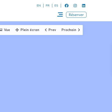
EN
FR
ES
Réserver
Vue
Plein écran
Prev
Prochain