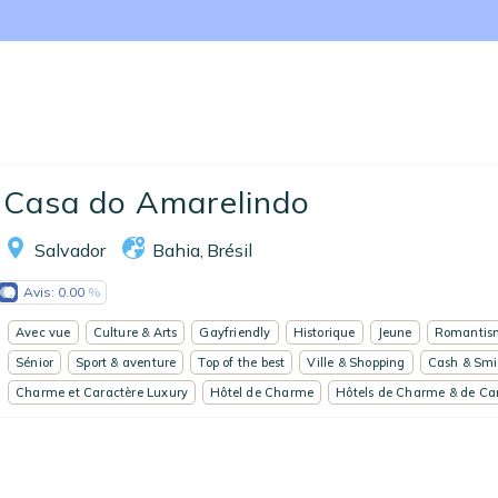
Nos collections
Notre programme de fidélité
Ecrivez-nous
EN
FR
ES
Casa do Amarelindo
Salvador
Bahia
Brésil
,
Avis:
0.00
Avec vue
Culture & Arts
Gayfriendly
Historique
Jeune
Romantis
Sénior
Sport & aventure
Top of the best
Ville & Shopping
Cash & Smi
Charme et Caractère Luxury
Hôtel de Charme
Hôtels de Charme & de Ca