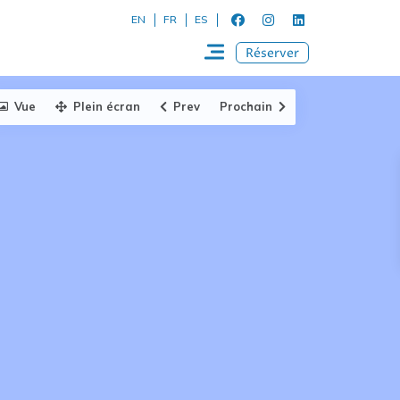
EN
FR
ES
Réserver
Vue
Plein écran
Prev
Prochain