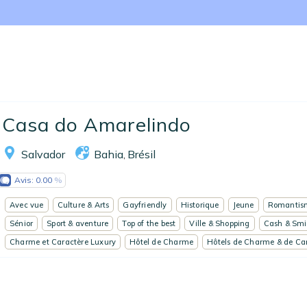
Nos collections
Notre programme de fidélité
Ecrivez-nous
EN
FR
ES
Casa do Amarelindo
Salvador
Bahia
Brésil
,
Avis:
0.00
Avec vue
Culture & Arts
Gayfriendly
Historique
Jeune
Romantis
Sénior
Sport & aventure
Top of the best
Ville & Shopping
Cash & Smi
Charme et Caractère Luxury
Hôtel de Charme
Hôtels de Charme & de Ca