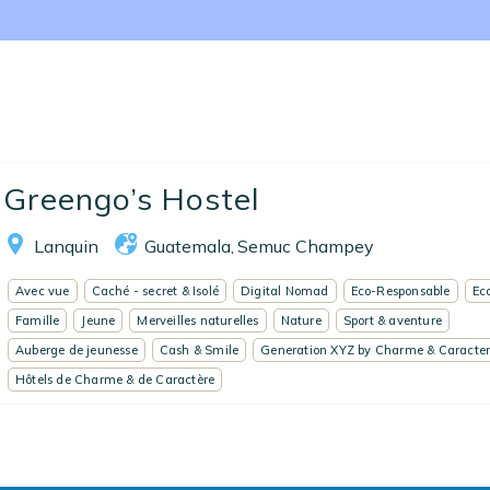
Nos collections
Notre programme de fidélité
l
Ecrivez-nous
EN
FR
ES
Greengo’s Hostel
Lanquin
Guatemala
Semuc Champey
,
Avec vue
Caché - secret & Isolé
Digital Nomad
Eco-Responsable
Ec
Famille
Jeune
Merveilles naturelles
Nature
Sport & aventure
Auberge de jeunesse
Cash & Smile
Generation XYZ by Charme & Caracte
Hôtels de Charme & de Caractère