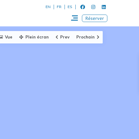
EN
FR
ES
Réserver
Vue
Plein écran
Prev
Prochain