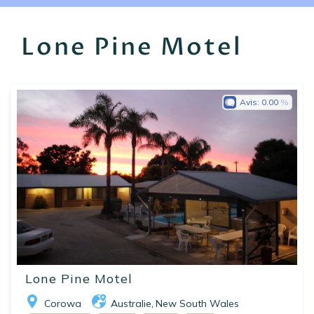
EN
FR
ES
Lone Pine Motel
Avis:
0.00
Lone Pine Motel
Corowa
Australie
New South Wales
,