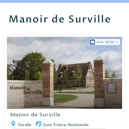
EN
FR
ES
Manoir de Surville
Avis:
96.82
Manoir de Surville
Surville
Eure
France
Normandie
,
,