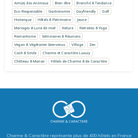
Ami(e) des Animaux
Bien-être
Branché & Tendance
Eco-Responsable
Gastronomie
Gayfriendly
Golf
Historique
Hôtels & Patrimoine
Jeune
Mariages & Lune de miel
Nature
Retraites & Yoga
Romantisme
Séminaires & Réunions
Vegan & Végétarien bienvenus
Village
Zen
Cash & Smile
Charme et Caractère Luxury
Château & Manoir
Hôtels de Charme & de Caractère
Charme & Caractère représente plus de 400 hôtels en France