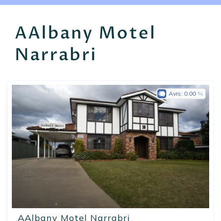
EN
FR
ES
AAlbany Motel
Narrabri
Avis:
0.00
AAlbany Motel Narrabri