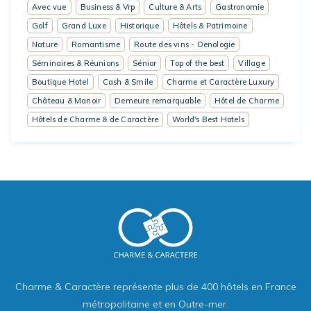
Avec vue
Business & Vrp
Culture & Arts
Gastronomie
Golf
Grand Luxe
Historique
Hôtels & Patrimoine
Nature
Romantisme
Route des vins - Oenologie
Séminaires & Réunions
Sénior
Top of the best
Village
Boutique Hotel
Cash & Smile
Charme et Caractère Luxury
Château & Manoir
Demeure remarquable
Hôtel de Charme
Hôtels de Charme & de Caractère
World's Best Hotels
Charme & Caractère représente plus de 400 hôtels en France
métropolitaine et en Outre-mer.