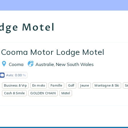
Nos collections
Notre programme de fidélité
dge Motel
Ecrivez-nous
EN
FR
ES
Cooma Motor Lodge Motel
Cooma
Australie
New South Wales
,
Avis:
0.00
Business & Vrp
En moto
Famille
Golf
Jeune
Montagne & Ski
S
Cash & Smile
GOLDEN CHAIN
Motel