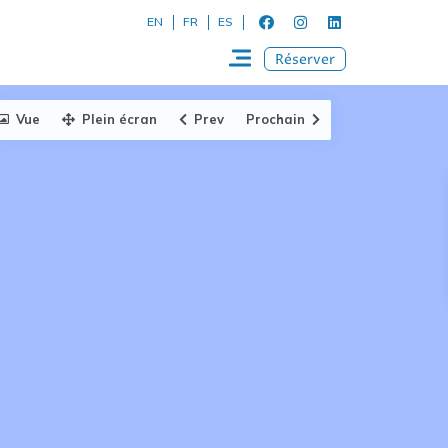
EN
FR
ES
Réserver
Vue
Plein écran
Prev
Prochain