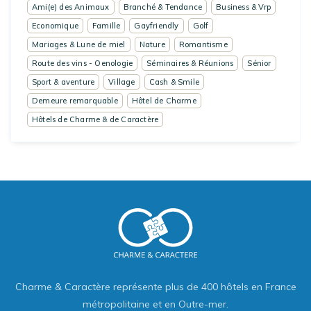
Ami(e) des Animaux
Branché & Tendance
Business & Vrp
Economique
Famille
Gayfriendly
Golf
Mariages & Lune de miel
Nature
Romantisme
Route des vins - Oenologie
Séminaires & Réunions
Sénior
Sport & aventure
Village
Cash & Smile
Demeure remarquable
Hôtel de Charme
Hôtels de Charme & de Caractère
Charme & Caractère représente plus de 400 hôtels en France
métropolitaine et en Outre-mer.