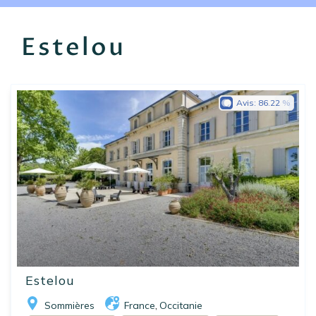
EN
FR
ES
Estelou
Avis:
86.22
Estelou
Sommières
France
Occitanie
,