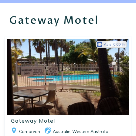
EN
FR
ES
Gateway Motel
Avis:
0.00
Gateway Motel
Carnarvon
Australie
Western Australia
,