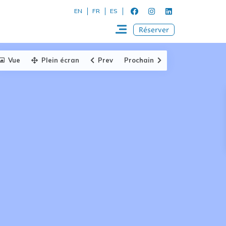
EN
FR
ES
Réserver
Vue
Plein écran
Prev
Prochain