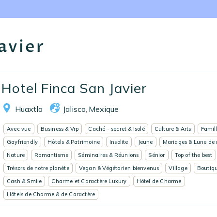
Nos collections
Notre programme de fidélité
avier
Ecrivez-nous
EN
FR
ES
Hotel Finca San Javier
Huaxtla
Jalisco
Mexique
,
Avec vue
Business & Vrp
Caché - secret & Isolé
Culture & Arts
Famil
Gayfriendly
Hôtels & Patrimoine
Insolite
Jeune
Mariages & Lune de 
Nature
Romantisme
Séminaires & Réunions
Sénior
Top of the best
Trésors de notre planète
Vegan & Végétarien bienvenus
Village
Boutiqu
Cash & Smile
Charme et Caractère Luxury
Hôtel de Charme
Hôtels de Charme & de Caractère