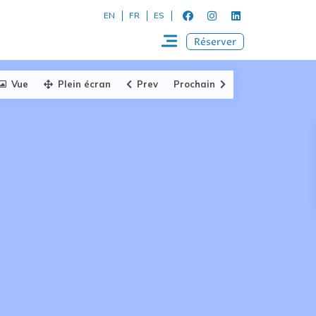
EN
FR
ES
Réserver
Vue
Plein écran
Prev
Prochain