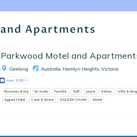
Nos collections
Notre programme de fidélité
 and Apartments
Ecrivez-nous
EN
FR
ES
Parkwood Motel and Apartment
Geelong
Australie
Hamlyn Heights
Victoria
,
,
Avis:
0.00
Business & Vrp
En moto
Famille
Golf
Jeune
Sénior
Ville & Sho
Appart Hôtel
Cash & Smile
GOLDEN CHAIN
Motel