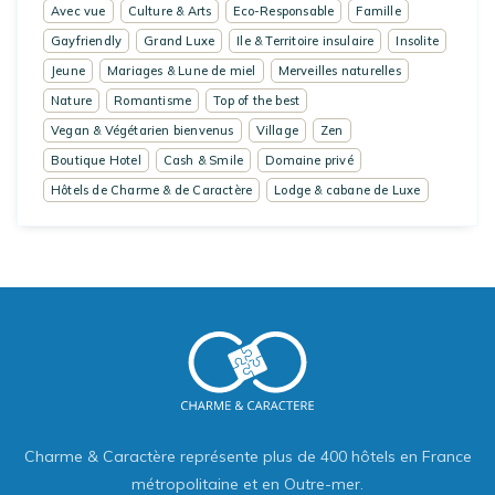
Avec vue
Culture & Arts
Eco-Responsable
Famille
Gayfriendly
Grand Luxe
Ile & Territoire insulaire
Insolite
Jeune
Mariages & Lune de miel
Merveilles naturelles
Nature
Romantisme
Top of the best
Vegan & Végétarien bienvenus
Village
Zen
Boutique Hotel
Cash & Smile
Domaine privé
Hôtels de Charme & de Caractère
Lodge & cabane de Luxe
Charme & Caractère représente plus de 400 hôtels en France
métropolitaine et en Outre-mer.