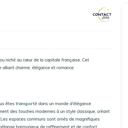
Accueil
Réserver un séjour
jou niché au cœur de la capitale française. Cet
Nos adresses en France
 alliant charme, élégance et romance.
Nos adresses dans le monde
Nos collections
vous êtes transporté dans un monde d'élégance
Notre programme de fidélité
ement des touches modernes à un style classique, créant
e. Les espaces communs sont ornés de magnifiques
Ecrivez-nous
mélange harmonieux de raffinement et de confort.