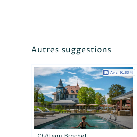
Autres suggestions
Avis:
91.93
Château Brachet