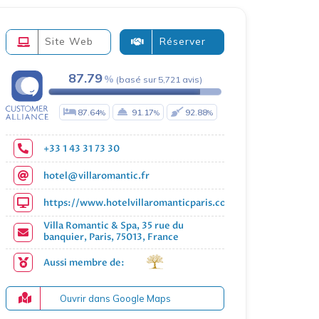
Site Web
Réserver
87.79
(
basé sur
5,721
avis
)
87.64
91.17
92.88
+33 1 43 31 73 30
hotel@villaromantic.fr
https://www.hotelvillaromanticparis.com/
Villa Romantic & Spa, 35 rue du
banquier, Paris, 75013, France
Aussi membre de:
Ouvrir dans Google Maps