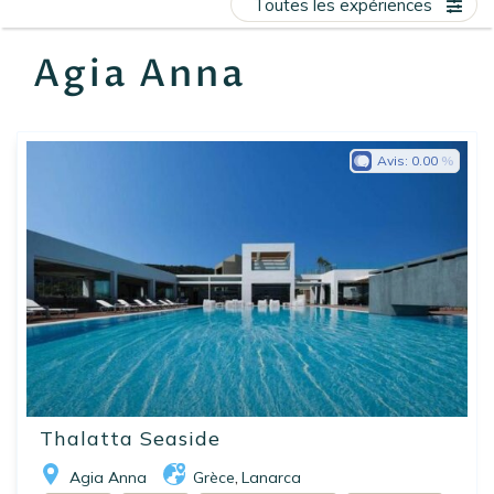
Toutes les expériences
EN
FR
ES
Agia Anna
Avis:
0.00
Thalatta Seaside
Agia Anna
Grèce
Lanarca
,