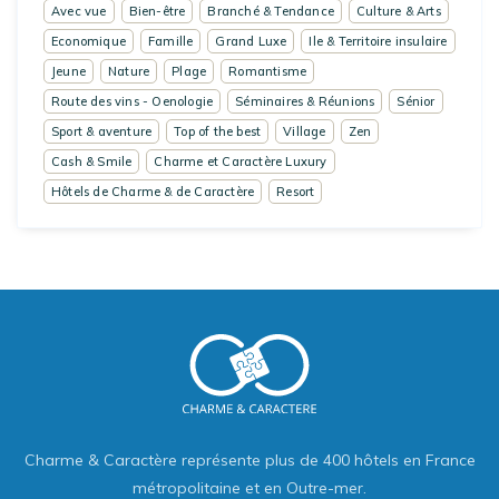
Avec vue
Bien-être
Branché & Tendance
Culture & Arts
Economique
Famille
Grand Luxe
Ile & Territoire insulaire
Jeune
Nature
Plage
Romantisme
Route des vins - Oenologie
Séminaires & Réunions
Sénior
Sport & aventure
Top of the best
Village
Zen
Cash & Smile
Charme et Caractère Luxury
Hôtels de Charme & de Caractère
Resort
Charme & Caractère représente plus de 400 hôtels en France
métropolitaine et en Outre-mer.