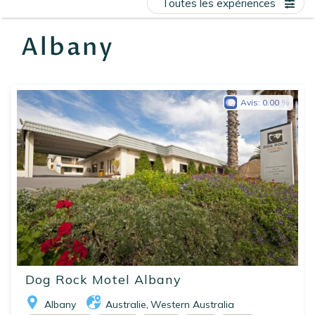
Toutes les expériences
EN
FR
ES
Albany
Avis:
0.00
Dog Rock Motel Albany
Albany
Australie
Western Australia
,