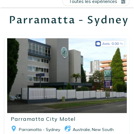
Toutes les expériences
EN
FR
ES
Parramatta - Sydney
Avis:
0.00
Parramatta City Motel
Parramatta - Sydney
Australie
New South
,