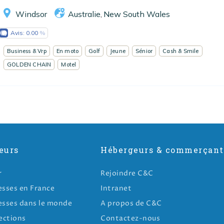
Windsor
Australie
New South Wales
,
Avis:
0.00
Business & Vrp
En moto
Golf
Jeune
Sénior
Cash & Smile
GOLDEN CHAIN
Motel
eurs
Hébergeurs & commerçant
r
Rejoindre C&C
esses en France
Intranet
esses dans le monde
A propos de C&C
ections
Contactez-nous