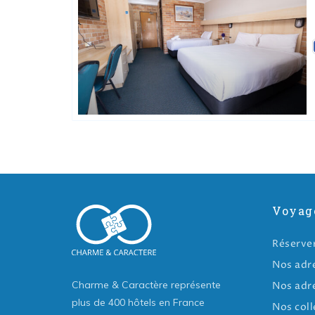
Voyag
Réserve
Nos adr
Charme & Caractère représente
Nos adr
plus de 400 hôtels en France
Nos coll