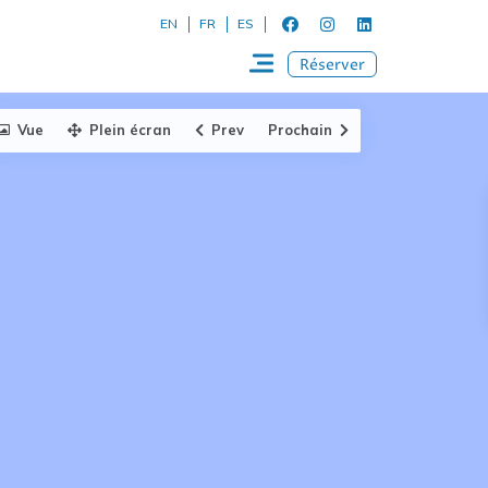
EN
FR
ES
Réserver
Vue
Plein écran
Prev
Prochain