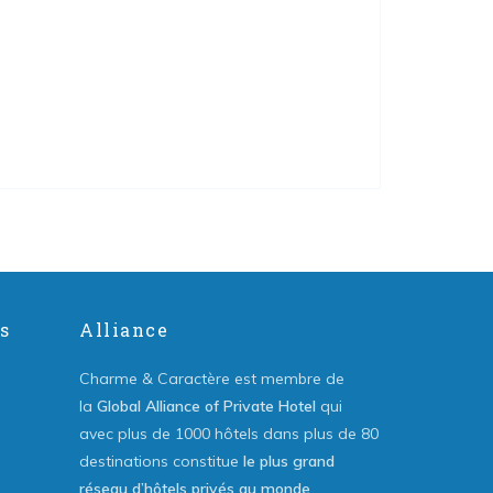
s
Alliance
Charme & Caractère est membre de
la
Global Alliance of Private Hotel
qui
avec plus de 1000 hôtels dans plus de 80
destinations constitue
le plus grand
réseau d’hôtels privés au monde
.