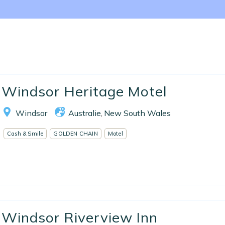
Nos collections
Notre programme de fidélité
Ecrivez-nous
Windsor Heritage Motel
EN
FR
ES
Windsor
Australie
New South Wales
,
Cash & Smile
GOLDEN CHAIN
Motel
Windsor Riverview Inn