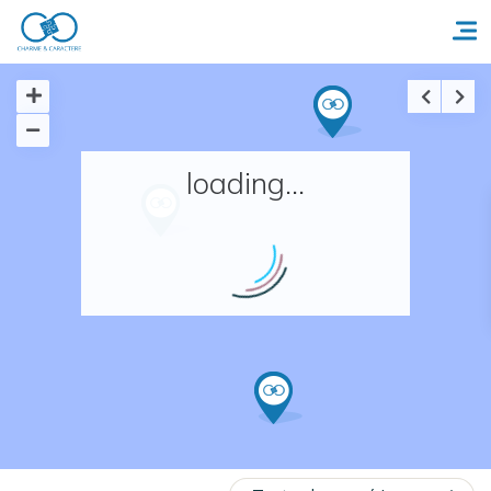
Accueil
loading...
Réserver un séjour
Nos adresses en France
Nos adresses dans le monde
Nos collections
Notre programme de fidélité
Ecrivez-nous