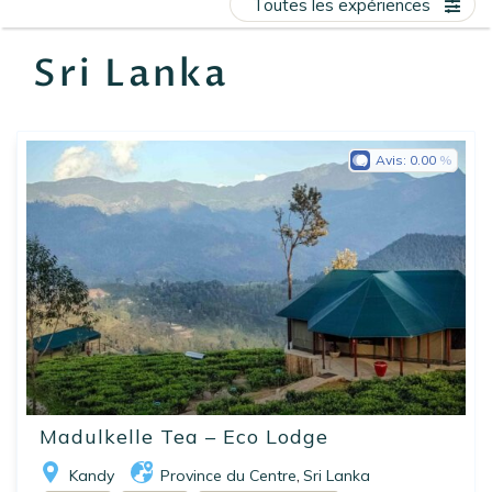
Toutes les expériences
EN
FR
ES
Sri Lanka
Avis:
0.00
Madulkelle Tea – Eco Lodge
Kandy
Province du Centre
Sri Lanka
,