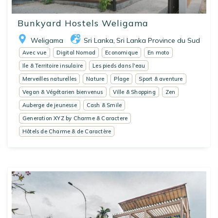
Bunkyard Hostels Weligama
Weligama
Sri Lanka
Sri Lanka Province du Sud
,
Avec vue
Digital Nomad
Economique
En moto
Ile & Territoire insulaire
Les pieds dans l'eau
Merveilles naturelles
Nature
Plage
Sport & aventure
Vegan & Végétarien bienvenus
Ville & Shopping
Zen
Auberge de jeunesse
Cash & Smile
Generation XYZ by Charme & Caractere
Hôtels de Charme & de Caractère