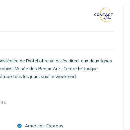
Accueil
Réserver un séjour
Nos adresses en France
Nos adresses dans le monde
ivilégiée de l'hôtel offre un accès direct aux deux lignes
Nos collections
Jacobins, Musée des Beaux-Arts, Centre historique,
 étape tous les jours sauf le week-end.
Notre programme de fidélité
Ecrivez-nous
nts
EN
FR
ES
American Express