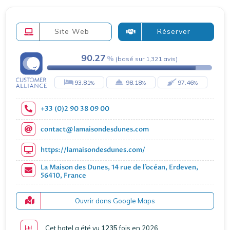
Site Web
Réserver
90.27
(
basé sur
1,321
avis
)
93.81
98.18
97.46
+33 (0)2 90 38 09 00
contact@lamaisondesdunes.com
https://lamaisondesdunes.com/
La Maison des Dunes, 14 rue de l’océan, Erdeven,
56410, France
Ouvrir dans Google Maps
Cet hotel a été vu
1235
fois en 2026
.