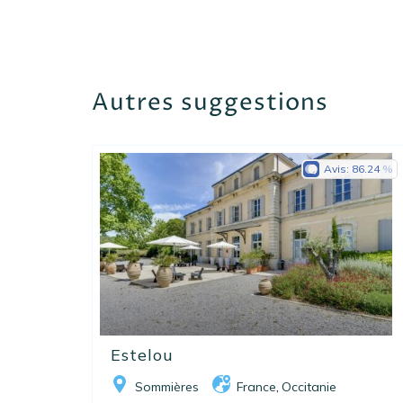
Autres suggestions
Avis:
86.24
Estelou
Sommières
France
Occitanie
,