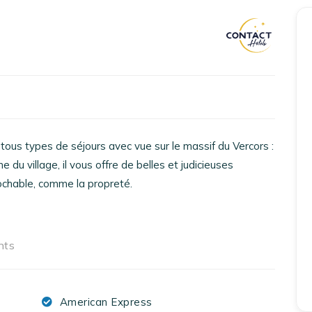
Accueil
Réserver un séjour
Nos adresses en France
Nos adresses dans le monde
r tous types de séjours avec vue sur le massif du Vercors :
Nos collections
me du village, il vous offre de belles et judicieuses
prochable, comme la propreté.
Notre programme de fidélité
Ecrivez-nous
nts
EN
FR
ES
American Express